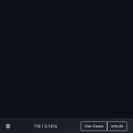
116 | 0.141s
Use-Cases
orte.de