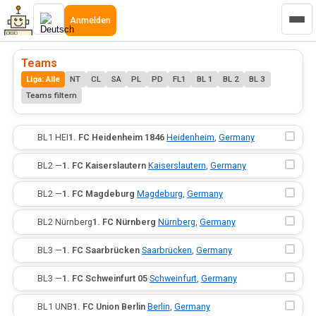
Anmelden
Teams
Liga: Alle
NT
CL
SA
PL
PD
FL1
BL 1
BL 2
BL 3
Teams filtern
·
BL1
·
HEI
1. FC Heidenheim 1846
·
Heidenheim
,
Germany
·
BL2
·
—
1. FC Kaiserslautern
·
Kaiserslautern
,
Germany
·
BL2
·
—
1. FC Magdeburg
·
Magdeburg
,
Germany
·
BL2
·
Nürnberg
1. FC Nürnberg
·
Nürnberg
,
Germany
·
BL3
·
—
1. FC Saarbrücken
·
Saarbrücken
,
Germany
·
BL3
·
—
1. FC Schweinfurt 05
·
Schweinfurt
,
Germany
·
BL1
·
UNB
1. FC Union Berlin
·
Berlin
,
Germany