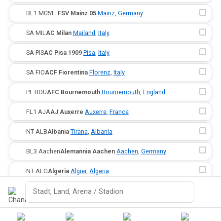
·
BL1
·
M05
1. FSV Mainz 05
·
Mainz
,
Germany
·
SA
·
MIL
AC Milan
·
Mailand
,
Italy
·
SA
·
PIS
AC Pisa 1909
·
Pisa
,
Italy
·
SA
·
FIO
ACF Fiorentina
·
Florenz
,
Italy
·
PL
·
BOU
AFC Bournemouth
·
Bournemouth
,
England
·
FL1
·
AJA
AJ Auxerre
·
Auxerre
,
France
·
NT
·
ALB
Albania
·
Tirana
,
Albania
·
BL3
·
Aachen
Alemannia Aachen
·
Aachen
,
Germany
·
NT
·
ALG
Algeria
·
Algier
,
Algeria
·
FL1
·
ANG
Angers SCO
·
Angers
,
France
Suche
·
NT
·
ARG
Argentina
·
Buenos Aires
,
Argentina