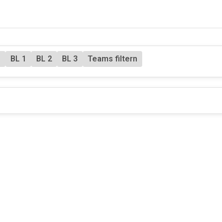
1
BL 1
BL 2
BL 3
Teams filtern