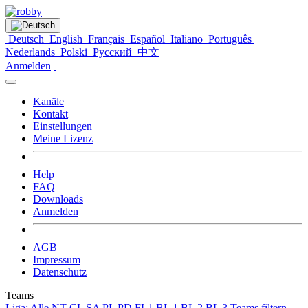
Deutsch
English
Français
Español
Italiano
Português
Nederlands
Polski
Русский
中文
Anmelden
Kanäle
Kontakt
Einstellungen
Meine Lizenz
Help
FAQ
Downloads
Anmelden
AGB
Impressum
Datenschutz
Teams
Liga: Alle
NT
CL
SA
PL
PD
FL1
BL 1
BL 2
BL 3
Teams filtern