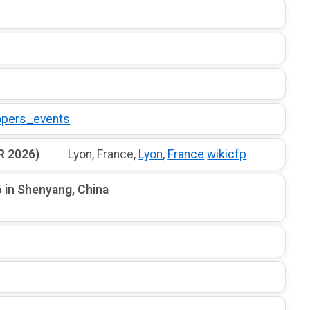
opers_events
R 2026)
Lyon, France,
Lyon
,
France
·
wikicfp
 in Shenyang, China