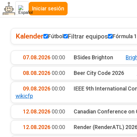
Iniciar sesión
Kalender
Filtrar equipos
Fútbol
Fórmula 1
·
07.08.2026
·
00:00
·
·
BSides Brighton
Brig
·
08.08.2026
·
00:00
·
·
Beer City Code 2026
·
09.08.2026
·
00:00
·
·
IEEE 9th International Co
wikicfp
·
12.08.2026
·
00:00
·
·
Canadian Conference on
·
12.08.2026
·
00:00
·
·
Render (RenderATL) 202