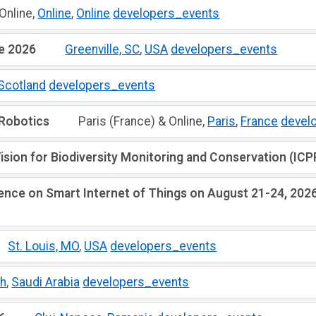
Online,
Online
,
Online
·
developers_events
e 2026
Greenville, SC
,
USA
·
developers_events
Scotland
·
developers_events
 Robotics
Paris (France) & Online,
Paris
,
France
·
devel
ion for Biodiversity Monitoring and Conservation (ICP
rence on Smart Internet of Things on August 21-24, 2026
St. Louis, MO
,
USA
·
developers_events
dh
,
Saudi Arabia
·
developers_events