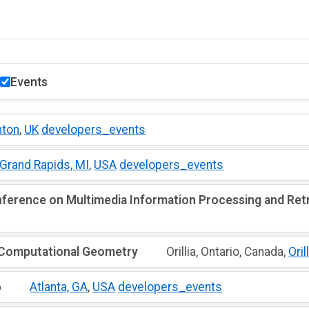
Events
hton
,
UK
·
developers_events
Grand Rapids, MI
,
USA
·
developers_events
nference on Multimedia Information Processing and Retr
 Computational Geometry
Orillia, Ontario, Canada,
Oril
6
Atlanta, GA
,
USA
·
developers_events