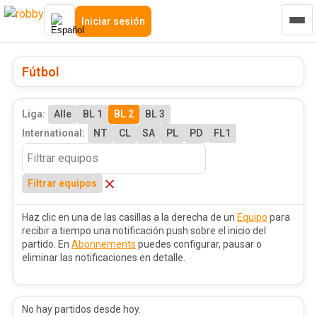
Iniciar sesión
Fútbol
Liga:
Alle
BL 1
BL 2
BL 3
International:
NT
CL
SA
PL
PD
FL1
Filtrar equipos
Haz clic en una de las casillas a la derecha de un
Equipo
para
recibir a tiempo una notificación push sobre el inicio del
partido. En
Abonnements
puedes configurar, pausar o
eliminar las notificaciones en detalle.
No hay partidos desde hoy.