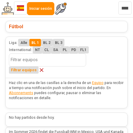
Iniciar sesión
Fútbol
Liga:
Alle
BL 1
BL 2
BL 3
International:
NT
CL
SA
PL
PD
FL1
Filtrar equipos
Haz clic en una de las casillas a la derecha de un
Equipo
para recibir
a tiempo una notificación push sobre el inicio del partido. En
Abonnements
puedes configurar, pausar o eliminar las
notificaciones en detalle.
No hay partidos desde hoy.
Im Sommer 2026 findet die Fussball-WM in Mexico, USA und Kanada