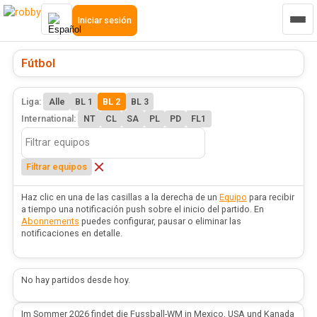
Iniciar sesión
Fútbol
Liga:
Alle
BL 1
BL 2
BL 3
International:
NT
CL
SA
PL
PD
FL1
Filtrar equipos
Haz clic en una de las casillas a la derecha de un
Equipo
para recibir
a tiempo una notificación push sobre el inicio del partido. En
Abonnements
puedes configurar, pausar o eliminar las
notificaciones en detalle.
No hay partidos desde hoy.
Im Sommer 2026 findet die Fussball-WM in Mexico, USA und Kanada