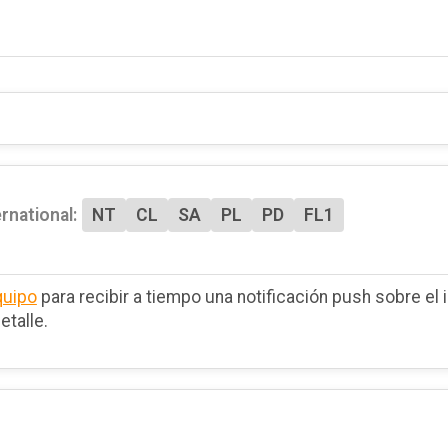
ernational:
NT
CL
SA
PL
PD
FL1
quipo
para recibir a tiempo una notificación push sobre el i
etalle.