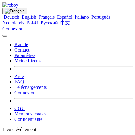
Deutsch
English
Français
Español
Italiano
Português
Nederlands
Polski
Русский
中文
Connexion
Kanäle
Contact
Paramètres
Meine Lizenz
Aide
FAQ
Téléchargements
Connexion
CGU
Mentions légales
Confidentialité
Lieu d'événement