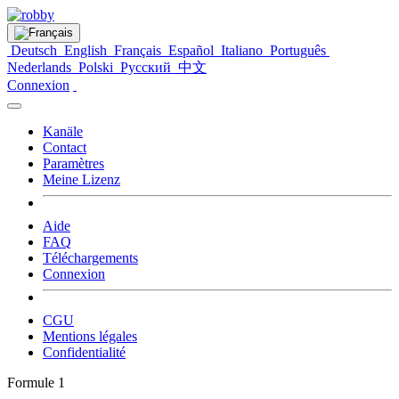
Deutsch
English
Français
Español
Italiano
Português
Nederlands
Polski
Русский
中文
Connexion
Kanäle
Contact
Paramètres
Meine Lizenz
Aide
FAQ
Téléchargements
Connexion
CGU
Mentions légales
Confidentialité
Formule 1