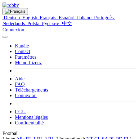
Deutsch
English
Français
Español
Italiano
Português
Nederlands
Polski
Русский
中文
Connexion
Kanäle
Contact
Paramètres
Meine Lizenz
Aide
FAQ
Téléchargements
Connexion
CGU
Mentions légales
Confidentialité
Football
Ligue:
Alle
BL 1
BL 2
BL 3
International:
NT
CL
SA
PL
PD
FL1