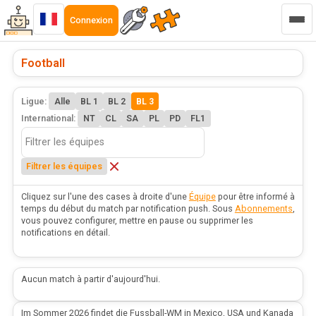
Connexion
Football
Ligue:
Alle
BL 1
BL 2
BL 3
International:
NT
CL
SA
PL
PD
FL1
Filtrer les équipes
Cliquez sur l'une des cases à droite d'une
Équipe
pour être informé à
temps du début du match par notification push. Sous
Abonnements
,
vous pouvez configurer, mettre en pause ou supprimer les
notifications en détail.
Aucun match à partir d'aujourd'hui.
Im Sommer 2026 findet die Fussball-WM in Mexico, USA und Kanada