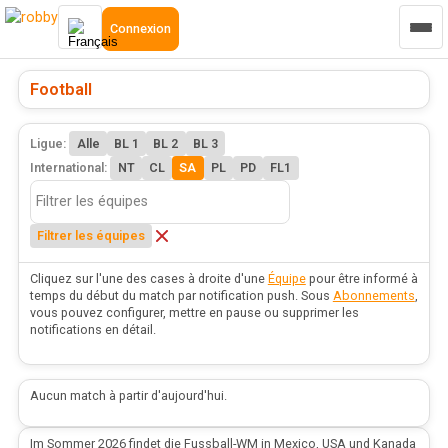
Connexion
Football
Ligue:
Alle
BL 1
BL 2
BL 3
International:
NT
CL
SA
PL
PD
FL1
Filtrer les équipes
Cliquez sur l'une des cases à droite d'une
Équipe
pour être informé à
temps du début du match par notification push. Sous
Abonnements
,
vous pouvez configurer, mettre en pause ou supprimer les
notifications en détail.
Aucun match à partir d'aujourd'hui.
Im Sommer 2026 findet die Fussball-WM in Mexico, USA und Kanada