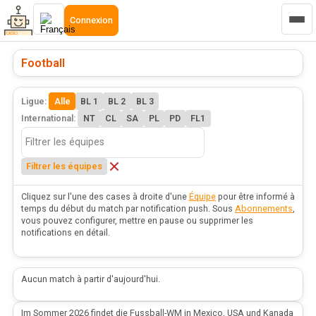
Connexion
Football
Ligue:
Alle
BL 1
BL 2
BL 3
International:
NT
CL
SA
PL
PD
FL1
Filtrer les équipes
Cliquez sur l'une des cases à droite d'une
Équipe
pour être informé à
temps du début du match par notification push. Sous
Abonnements
,
vous pouvez configurer, mettre en pause ou supprimer les
notifications en détail.
Aucun match à partir d'aujourd'hui.
Im Sommer 2026 findet die Fussball-WM in Mexico, USA und Kanada