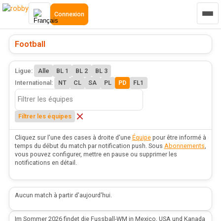
Connexion
Football
Ligue:
Alle
BL 1
BL 2
BL 3
International:
NT
CL
SA
PL
PD
FL1
Filtrer les équipes
Cliquez sur l'une des cases à droite d'une
Équipe
pour être informé à
temps du début du match par notification push. Sous
Abonnements
,
vous pouvez configurer, mettre en pause ou supprimer les
notifications en détail.
Aucun match à partir d'aujourd'hui.
Im Sommer 2026 findet die Fussball-WM in Mexico, USA und Kanada