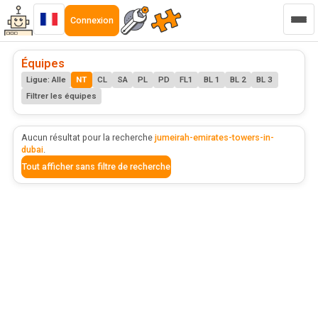
Connexion
Équipes
Ligue: Alle
NT
CL
SA
PL
PD
FL1
BL 1
BL 2
BL 3
Filtrer les équipes
Aucun résultat pour la recherche
jumeirah-emirates-towers-in-
dubai
.
Tout afficher sans filtre de recherche