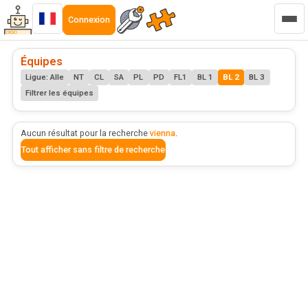
Connexion
Équipes
Ligue: Alle
NT
CL
SA
PL
PD
FL1
BL 1
BL 2
BL 3
Filtrer les équipes
Aucun résultat pour la recherche
vienna
.
Tout afficher sans filtre de recherche