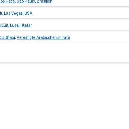
los Pace
,
Sao Paulo
,
Brasilien
·
it
,
Las Vegas
,
USA
·
rcuit
,
Lusail
,
Katar
·
bu Dhabi
,
Vereinigte Arabische Emirate
·