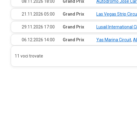
·
08.11.2026
·
18:00
·
·
Grand Prix
Autódromo José Car
·
21.11.2026
·
05:00
·
·
Grand Prix
Las Vegas Strip Circu
·
29.11.2026
·
17:00
·
·
Grand Prix
Lusail International Ci
·
06.12.2026
·
14:00
·
·
Grand Prix
Yas Marina Circuit
,
A
11 voci trovate