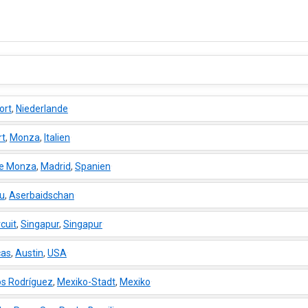
ort
,
Niederlande
·
rt
,
Monza
,
Italien
·
le Monza
,
Madrid
,
Spanien
·
u
,
Aserbaidschan
·
cuit
,
Singapur
,
Singapur
·
cas
,
Austin
,
USA
·
s Rodríguez
,
Mexiko-Stadt
,
Mexiko
·