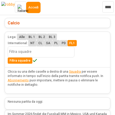
Accedi
Calcio
Lega:
Alle
BL 1
BL 2
BL 3
International:
NT
CL
SA
PL
PD
FL1
Filtra squadre
Clicca su una delle caselle a destra di una
Squadra
per essere
informato in tempo sull'inizio della partita tramite notifica push. In
Abonnements
puoi impostare, mettere in pausa o eliminare le
notifiche in dettaglio.
Nessuna partita da oggi.
Im Sommer 2026 findet die Fussball-WM in Mexico, USA und Kanada