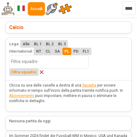
Accedi
Calcio
Lega:
Alle
BL 1
BL 2
BL 3
International:
NT
CL
SA
PL
PD
FL1
Filtra squadre
Clicca su una delle caselle a destra di una
Squadra
per essere
informato in tempo sull'inizio della partita tramite notifica push. In
Abonnements
puoi impostare, mettere in pausa o eliminare le
notifiche in dettaglio.
Nessuna partita da oggi.
Im Sommer 2026 findet die Fussball-WM in Mexico, USA und Kanada