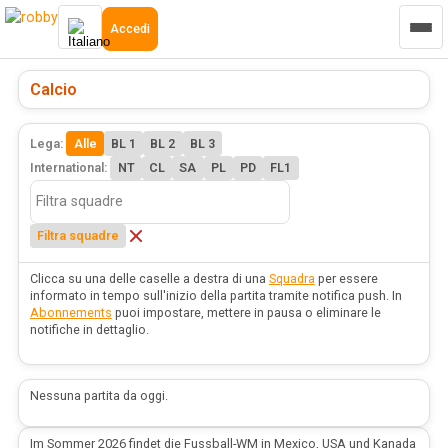
Accedi
Calcio
Lega:
Alle
BL 1
BL 2
BL 3
International:
NT
CL
SA
PL
PD
FL1
Filtra squadre
Clicca su una delle caselle a destra di una
Squadra
per essere
informato in tempo sull'inizio della partita tramite notifica push. In
Abonnements
puoi impostare, mettere in pausa o eliminare le
notifiche in dettaglio.
Nessuna partita da oggi.
Im Sommer 2026 findet die Fussball-WM in Mexico, USA und Kanada