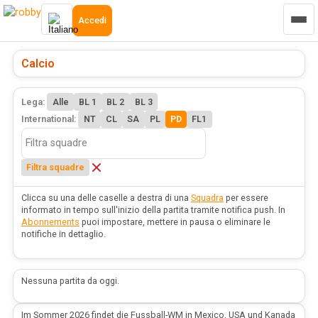
Accedi
Calcio
Lega:
Alle
BL 1
BL 2
BL 3
International:
NT
CL
SA
PL
PD
FL1
Filtra squadre
Clicca su una delle caselle a destra di una
Squadra
per essere
informato in tempo sull'inizio della partita tramite notifica push. In
Abonnements
puoi impostare, mettere in pausa o eliminare le
notifiche in dettaglio.
Nessuna partita da oggi.
Im Sommer 2026 findet die Fussball-WM in Mexico, USA und Kanada