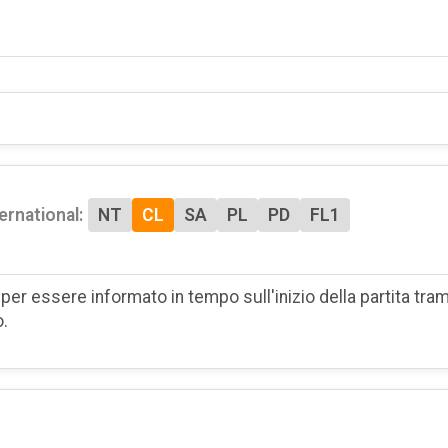
ernational:
NT
CL
SA
PL
PD
FL1
per essere informato in tempo sull'inizio della partita tram
o.