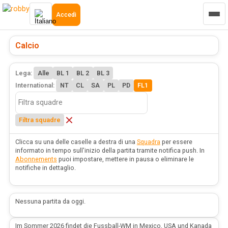
Accedi
Calcio
Lega:
Alle
BL 1
BL 2
BL 3
International:
NT
CL
SA
PL
PD
FL1
Filtra squadre
Clicca su una delle caselle a destra di una
Squadra
per essere
informato in tempo sull'inizio della partita tramite notifica push. In
Abonnements
puoi impostare, mettere in pausa o eliminare le
notifiche in dettaglio.
Nessuna partita da oggi.
Im Sommer 2026 findet die Fussball-WM in Mexico, USA und Kanada