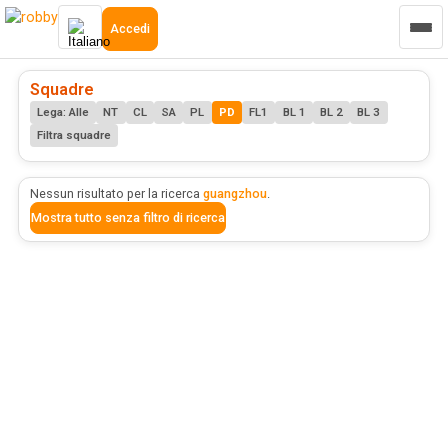
Accedi
Squadre
Lega: Alle
NT
CL
SA
PL
PD
FL1
BL 1
BL 2
BL 3
Filtra squadre
Nessun risultato per la ricerca
guangzhou
.
Mostra tutto senza filtro di ricerca