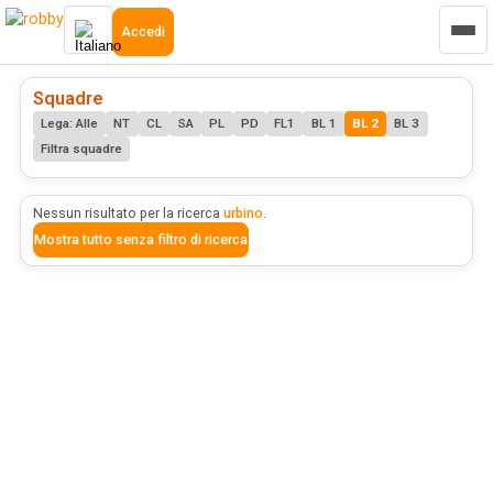
Accedi
Squadre
Lega: Alle
NT
CL
SA
PL
PD
FL1
BL 1
BL 2
BL 3
Filtra squadre
Nessun risultato per la ricerca
urbino
.
Mostra tutto senza filtro di ricerca