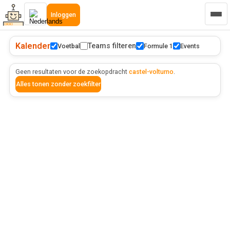
Inloggen
Kalender
Teams filteren
Voetbal
Formule 1
Events
Geen resultaten voor de zoekopdracht
castel-volturno
.
Alles tonen zonder zoekfilter