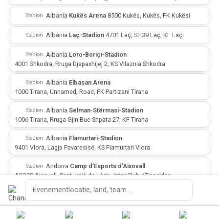
·
·
Albania
·
Kukës Arena
·
8500 Kukës, Kukës, FK Kukësi
Stadion
·
·
Albania
·
Laç-Stadion
·
4701 Laç, SH39 Laç, KF Laçi
Stadion
·
·
Albania
·
Loro-Boriçi-Stadion
·
Stadion
4001 Shkodra, Rruga Djepaxhijej 2, KS Vllaznia Shkodra
·
·
Albania
·
Elbasan Arena
·
Stadion
1000 Tirana, Unnamed, Road, FK Partizani Tirana
·
·
Albania
·
Selman-Stërmasi-Stadion
·
Stadion
1006 Tirana, Rruga Gjin Bue Shpata 27, KF Tirana
·
·
Albania
·
Flamurtari-Stadion
·
Stadion
9401 Vlora, Lagja Pavaresisë, KS Flamurtari Vlora
·
·
Andorra
·
Camp d’Esports d’Aixovall
·
Stadion
AD300 Aixovall, Sant Julià de Lòria, Inter Club d’Escaldes
·
·
Andorra
·
Estadi Comunal d’Andorra la Vella
·
Zoeken
Stadion
AD500 la Vella, Avinguda de Salou 22, FC Santa Coloma