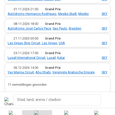
·
01.11.2026
·
21:00
·
·
Grand Prix
Autódromo Hermanos Rodríguez
,
Mexiko-Stadt
,
Mexiko
·
SKY
·
08.11.2026
·
18:00
·
·
Grand Prix
Autódromo José Carlos Pace
,
Sao Paulo
,
Brasilien
·
SKY
·
21.11.2026
·
05:00
·
·
Grand Prix
Las Vegas Strip Circuit
,
Las Vegas
,
USA
·
SKY
·
29.11.2026
·
17:00
·
·
Grand Prix
Lusail International Circuit
,
Lusail
,
Katar
·
SKY
·
06.12.2026
·
14:00
·
·
Grand Prix
Yas Marina Circuit
,
Abu Dhabi
,
Vereinigte Arabische Emirate
·
SKY
11 vermeldingen gevonden
Zoeken