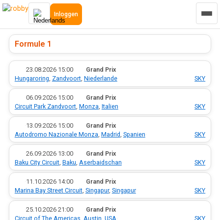
Inloggen
Formule 1
·
23.08.2026
·
15:00
·
·
Grand Prix
Hungaroring
,
Zandvoort
,
Niederlande
·
SKY
·
06.09.2026
·
15:00
·
·
Grand Prix
Circuit Park Zandvoort
,
Monza
,
Italien
·
SKY
·
13.09.2026
·
15:00
·
·
Grand Prix
Autodromo Nazionale Monza
,
Madrid
,
Spanien
·
SKY
·
26.09.2026
·
13:00
·
·
Grand Prix
Baku City Circuit
,
Baku
,
Aserbaidschan
·
SKY
·
11.10.2026
·
14:00
·
·
Grand Prix
Marina Bay Street Circuit
,
Singapur
,
Singapur
·
SKY
·
25.10.2026
·
21:00
·
·
Grand Prix
Circuit of The Americas
,
Austin
,
USA
·
SKY