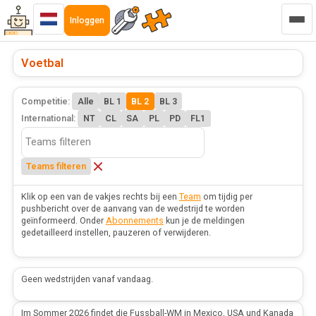
Inloggen
Voetbal
Competitie:
Alle
BL 1
BL 2
BL 3
International:
NT
CL
SA
PL
PD
FL1
Teams filteren
Klik op een van de vakjes rechts bij een
Team
om tijdig per
pushbericht over de aanvang van de wedstrijd te worden
geïnformeerd. Onder
Abonnements
kun je de meldingen
gedetailleerd instellen, pauzeren of verwijderen.
Geen wedstrijden vanaf vandaag.
Im Sommer 2026 findet die Fussball-WM in Mexico, USA und Kanada