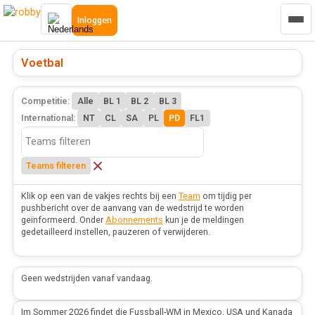
Inloggen
Voetbal
Competitie:
Alle
BL 1
BL 2
BL 3
International:
NT
CL
SA
PL
PD
FL1
Teams filteren
Klik op een van de vakjes rechts bij een
Team
om tijdig per
pushbericht over de aanvang van de wedstrijd te worden
geïnformeerd. Onder
Abonnements
kun je de meldingen
gedetailleerd instellen, pauzeren of verwijderen.
Geen wedstrijden vanaf vandaag.
Im Sommer 2026 findet die Fussball-WM in Mexico, USA und Kanada