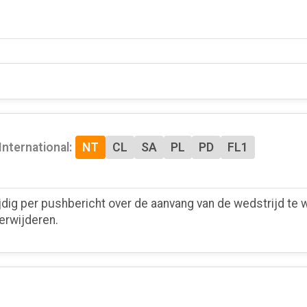
International:
NT
CL
SA
PL
PD
FL1
jdig per pushbericht over de aanvang van de wedstrijd t
erwijderen.