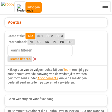
Inloggen
Voetbal
Competitie:
Alle
BL 1
BL 2
BL 3
International:
NT
CL
SA
PL
PD
FL1
Teams filteren
Klik op een van de vakjes rechts bij een
Team
om tijdig per
pushbericht over de aanvang van de wedstrijd te worden
geïnformeerd. Onder
Abonnements
kun je de meldingen
gedetailleerd instellen, pauzeren of verwijderen.
Geen wedstrijden vanaf vandaag.
Im Sommer 2026 findet die Fussball-WM in Mexico, USA und Kanada