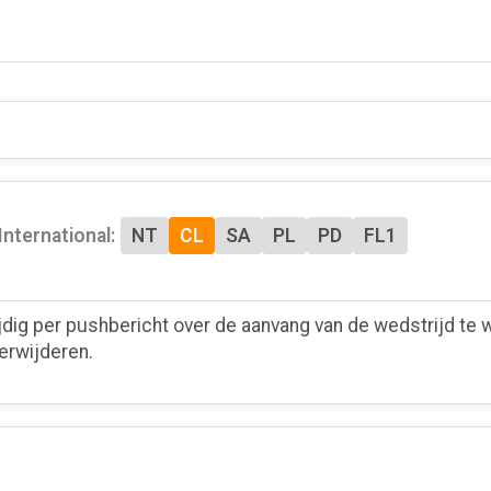
International:
NT
CL
SA
PL
PD
FL1
jdig per pushbericht over de aanvang van de wedstrijd t
erwijderen.