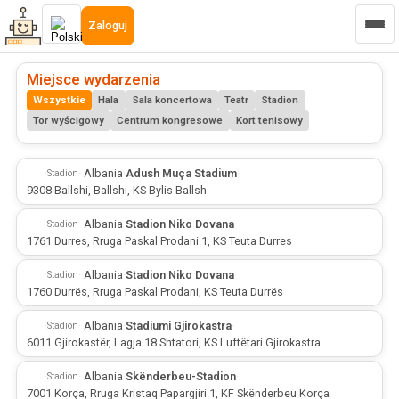
Zaloguj
Miejsce wydarzenia
Wszystkie
Hala
Sala koncertowa
Teatr
Stadion
Tor wyścigowy
Centrum kongresowe
Kort tenisowy
·
·
Albania
·
Adush Muça Stadium
·
Stadion
9308 Ballshi, Ballshi, KS Bylis Ballsh
·
·
Albania
·
Stadion Niko Dovana
·
Stadion
1761 Durres, Rruga Paskal Prodani 1, KS Teuta Durres
·
·
Albania
·
Stadion Niko Dovana
·
Stadion
1760 Durrës, Rruga Paskal Prodani, KS Teuta Durrës
·
·
Albania
·
Stadiumi Gjirokastra
·
Stadion
6011 Gjirokastër, Lagja 18 Shtatori, KS Luftëtari Gjirokastra
·
·
Albania
·
Skënderbeu-Stadion
·
Stadion
7001 Korça, Rruga Kristaq Papargjiri 1, KF Skënderbeu Korça