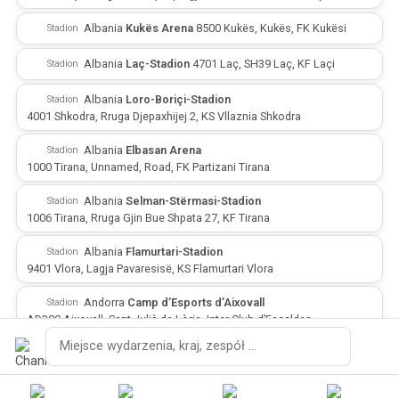
·
·
Albania
·
Kukës Arena
·
8500 Kukës, Kukës, FK Kukësi
Stadion
·
·
Albania
·
Laç-Stadion
·
4701 Laç, SH39 Laç, KF Laçi
Stadion
·
·
Albania
·
Loro-Boriçi-Stadion
·
Stadion
4001 Shkodra, Rruga Djepaxhijej 2, KS Vllaznia Shkodra
·
·
Albania
·
Elbasan Arena
·
Stadion
1000 Tirana, Unnamed, Road, FK Partizani Tirana
·
·
Albania
·
Selman-Stërmasi-Stadion
·
Stadion
1006 Tirana, Rruga Gjin Bue Shpata 27, KF Tirana
·
·
Albania
·
Flamurtari-Stadion
·
Stadion
9401 Vlora, Lagja Pavaresisë, KS Flamurtari Vlora
·
·
Andorra
·
Camp d’Esports d’Aixovall
·
Stadion
AD300 Aixovall, Sant Julià de Lòria, Inter Club d’Escaldes
·
·
Andorra
·
Estadi Comunal d’Andorra la Vella
·
Szukaj
Stadion
AD500 la Vella, Avinguda de Salou 22, FC Santa Coloma