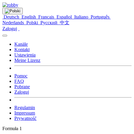
Deutsch
English
Français
Español
Italiano
Português
Nederlands
Polski
Русский
中文
Zaloguj
Kanäle
Kontakt
Ustawienia
Meine Lizenz
Pomoc
FAQ
Pobrane
Zaloguj
Regulamin
Impressum
Prywatność
Formuła 1