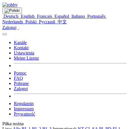
Deutsch
English
Français
Español
Italiano
Português
Nederlands
Polski
Русский
中文
Zaloguj
Kanäle
Kontakt
Ustawienia
Meine Lizenz
Pomoc
FAQ
Pobrane
Zaloguj
Regulamin
Impressum
Prywatność
Piłka nożna
Liga:
Alle
BL 1
BL 2
BL 3
International:
NT
CL
SA
PL
PD
FL1