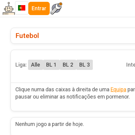
Entrar
Futebol
Liga:
Alle
BL 1
BL 2
BL 3
Int
Clique numa das caixas à direita de uma
Equipa
par
pausar ou eliminar as notificações em pormenor.
Nenhum jogo a partir de hoje.