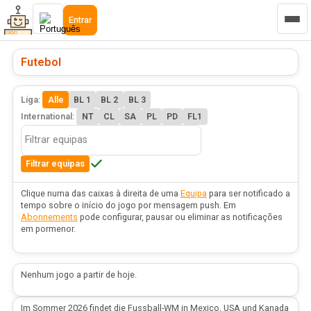
Entrar
Futebol
Liga:
Alle
BL 1
BL 2
BL 3
International:
NT
CL
SA
PL
PD
FL1
Filtrar equipas
Clique numa das caixas à direita de uma
Equipa
para ser notificado a
tempo sobre o início do jogo por mensagem push. Em
Abonnements
pode configurar, pausar ou eliminar as notificações
em pormenor.
Nenhum jogo a partir de hoje.
Im Sommer 2026 findet die Fussball-WM in Mexico, USA und Kanada