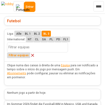
Entrar
Futebol
Liga:
Alle
BL 1
BL 2
BL 3
International:
NT
CL
SA
PL
PD
FL1
Filtrar equipas
Clique numa das caixas à direita de uma
Equipa
para ser notificado a
tempo sobre o início do jogo por mensagem push. Em
Abonnements
pode configurar, pausar ou eliminar as notificações
em pormenor.
Nenhum jogo a partir de hoje.
Im Sommer 2026 findet die Fussball-WM in Mexico, USA und Kanada