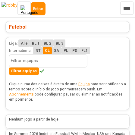
Entrar
Futebol
Liga:
Alle
BL 1
BL 2
BL 3
International:
NT
CL
SA
PL
PD
FL1
Filtrar equipas
Clique numa das caixas à direita de uma
Equipa
para ser notificado a
tempo sobre o início do jogo por mensagem push. Em
Abonnements
pode configurar, pausar ou eliminar as notificações
em pormenor.
Nenhum jogo a partir de hoje.
Im Sommer 2026 findet die Fussball-WM in Mexico, USA und Kanada