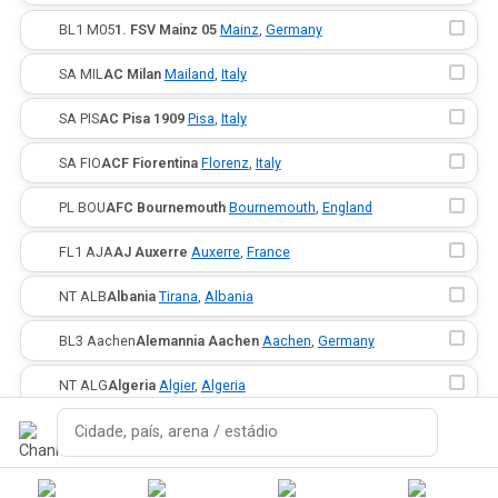
·
BL1
·
M05
1. FSV Mainz 05
·
Mainz
,
Germany
·
SA
·
MIL
AC Milan
·
Mailand
,
Italy
·
SA
·
PIS
AC Pisa 1909
·
Pisa
,
Italy
·
SA
·
FIO
ACF Fiorentina
·
Florenz
,
Italy
·
PL
·
BOU
AFC Bournemouth
·
Bournemouth
,
England
·
FL1
·
AJA
AJ Auxerre
·
Auxerre
,
France
·
NT
·
ALB
Albania
·
Tirana
,
Albania
·
BL3
·
Aachen
Alemannia Aachen
·
Aachen
,
Germany
·
NT
·
ALG
Algeria
·
Algier
,
Algeria
·
FL1
·
ANG
Angers SCO
·
Angers
,
France
Pesquisar
·
NT
·
ARG
Argentina
·
Buenos Aires
,
Argentina