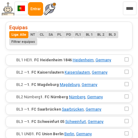
Entrar
Equipas
Liga: Alle
NT
CL
SA
PL
PD
FL1
BL 1
BL 2
BL 3
Filtrar equipas
·
BL1
·
HEI
1. FC Heidenheim 1846
·
Heidenheim
,
Germany
·
BL2
·
—
1. FC Kaiserslautern
·
Kaiserslautern
,
Germany
·
BL2
·
—
1. FC Magdeburg
·
Magdeburg
,
Germany
·
BL2
·
Nürnberg
1. FC Nürnberg
·
Nürnberg
,
Germany
·
BL3
·
—
1. FC Saarbrücken
·
Saarbrücken
,
Germany
·
BL3
·
—
1. FC Schweinfurt 05
·
Schweinfurt
,
Germany
·
BL1
·
UNB
1. FC Union Berlin
·
Berlin
,
Germany