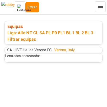
Entrar
Equipas
Liga: Alle
NT
CL
SA
PL
PD
FL1
BL 1
BL 2
BL 3
Filtrar equipas
·
SA
·
HVE
Hellas
Verona
FC
·
Verona
,
Italy
1 entradas encontradas