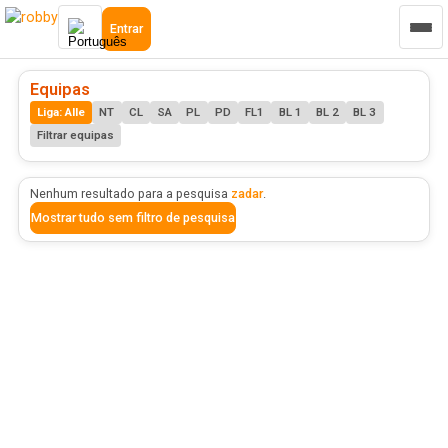
Entrar
Equipas
Liga: Alle
NT
CL
SA
PL
PD
FL1
BL 1
BL 2
BL 3
Filtrar equipas
Nenhum resultado para a pesquisa
zadar
.
Mostrar tudo sem filtro de pesquisa