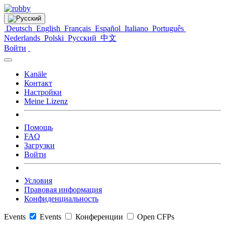
Deutsch
English
Français
Español
Italiano
Português
Nederlands
Polski
Русский
中文
Войти
Kanäle
Контакт
Настройки
Meine Lizenz
Помощь
FAQ
Загрузки
Войти
Условия
Правовая информация
Конфиденциальность
Events
Events
Конференции
Open CFPs