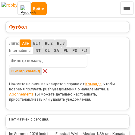
Войти
Футбол
Лига:
Alle
BL 1
BL 2
BL 3
International:
NT
CL
SA
PL
PD
FL1
Фильтр команд
Нажмите на один из квадратов справа от
Команда
, чтобы
вовремя получать push-уведомления о начале матча. В
Abonnements
вы можете детально настраивать,
приостанавливать или удалять уведомления.
Нет матчей с сегодня.
Im Sommer 2026 findet die Fussball-WM in Mexico, USA und Kanada