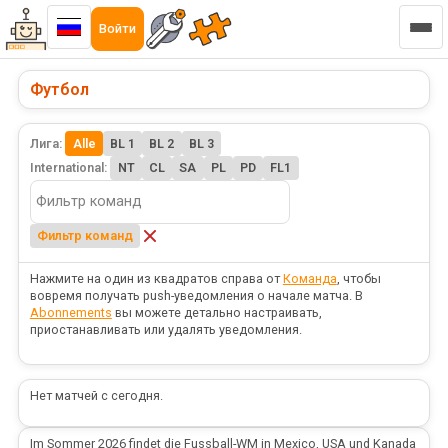
Войти
Футбол
Лига:
Alle
BL 1
BL 2
BL 3
International:
NT
CL
SA
PL
PD
FL1
Фильтр команд
Нажмите на один из квадратов справа от
Команда
, чтобы
вовремя получать push-уведомления о начале матча. В
Abonnements
вы можете детально настраивать,
приостанавливать или удалять уведомления.
Нет матчей с сегодня.
Im Sommer 2026 findet die Fussball-WM in Mexico, USA und Kanada