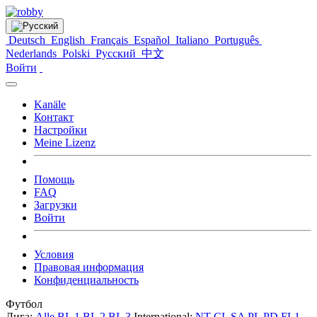
Deutsch
English
Français
Español
Italiano
Português
Nederlands
Polski
Русский
中文
Войти
Kanäle
Контакт
Настройки
Meine Lizenz
Помощь
FAQ
Загрузки
Войти
Условия
Правовая информация
Конфиденциальность
Футбол
Лига:
Alle
BL 1
BL 2
BL 3
International:
NT
CL
SA
PL
PD
FL1