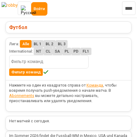
Войти
Футбол
Лига:
Alle
BL 1
BL 2
BL 3
International:
NT
CL
SA
PL
PD
FL1
Фильтр команд
Нажмите на один из квадратов справа от
Команда
, чтобы
вовремя получать push-уведомления о начале матча. В
Abonnements
вы можете детально настраивать,
приостанавливать или удалять уведомления.
Нет матчей с сегодня.
Im Sommer 2026 findet die Fussball-WM in Mexico, USA und Kanada